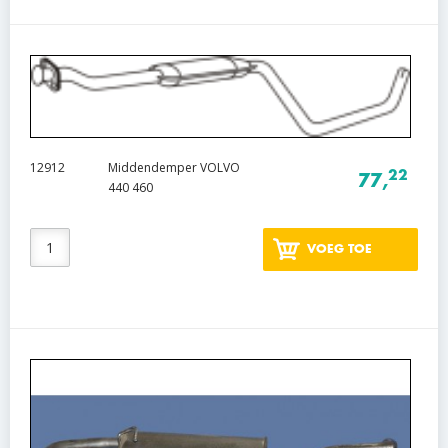
12912
Middendemper VOLVO
22
77,
440 460
VOEG TOE