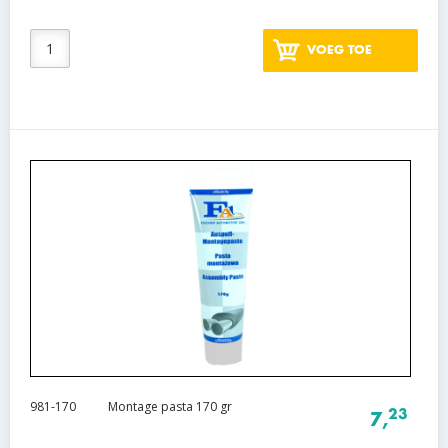
VOEG TOE
981-170
Montage pasta 170 gr
23
7,