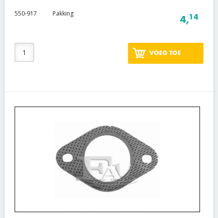
550-917
Pakking
14
4,
VOEG TOE