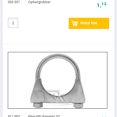
003-937
Ophangrubber
13
1,
VOEG TOE
911-950
Klem M8 diameter 50