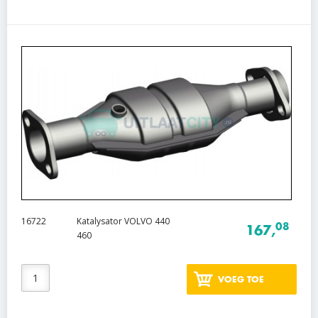
16722
Katalysator VOLVO 440
08
167,
460
VOEG TOE