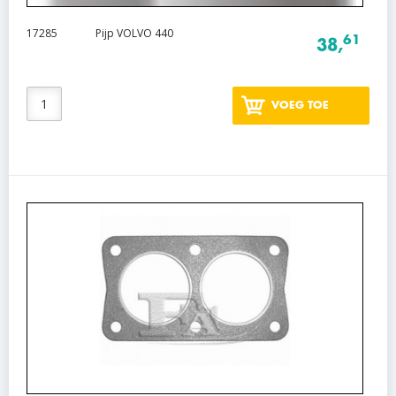
17285
Pijp VOLVO 440
61
38,
VOEG TOE