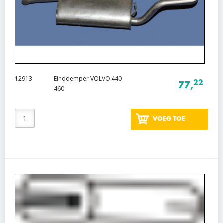
12913
Einddemper VOLVO 440
22
77,
460
VOEG TOE