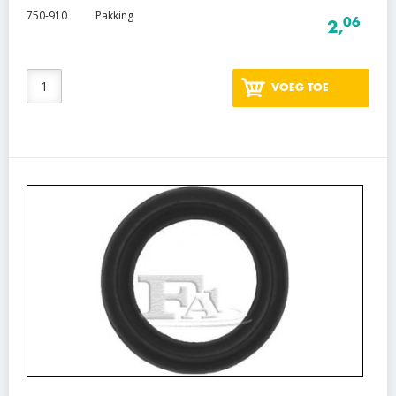
750-910
Pakking
06
2,
VOEG TOE