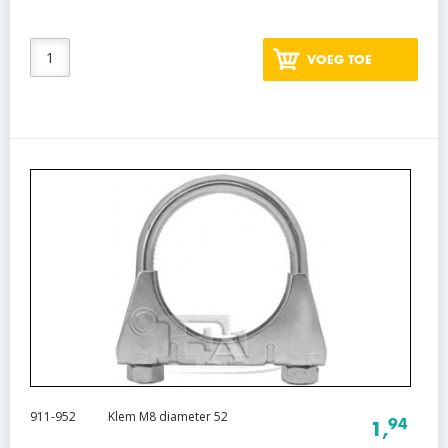
VOEG TOE
911-952
Klem M8 diameter 52
94
1,