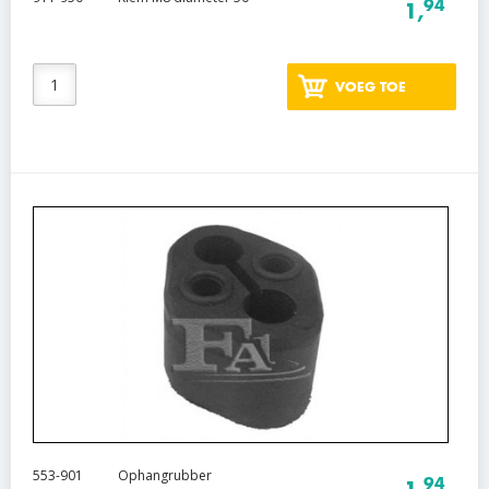
94
1,
VOEG TOE
553-901
Ophangrubber
94