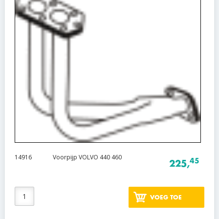
14916
Voorpijp VOLVO 440 460
45
225,
VOEG TOE