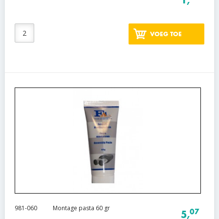
1,
VOEG TOE
981-060
Montage pasta 60 gr
07
5,