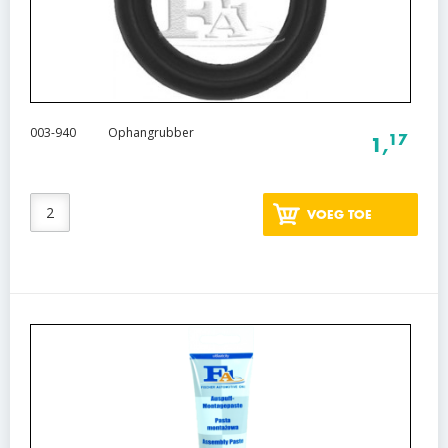
003-940
Ophangrubber
17
1,
VOEG TOE