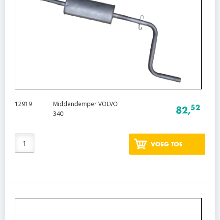
12919
Middendemper VOLVO
52
82,
340
VOEG TOE