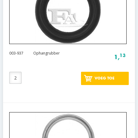
003-937
Ophangrubber
13
1,
VOEG TOE