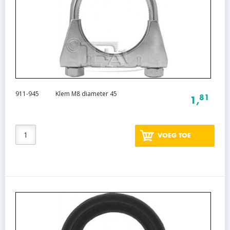
911-945
Klem M8 diameter 45
81
1,
VOEG TOE