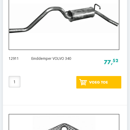
12911
Einddemper VOLVO 340
52
77,
VOEG TOE