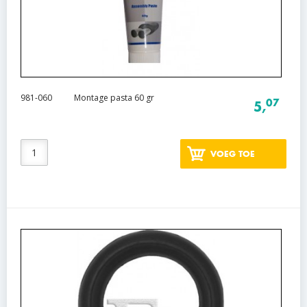
981-060
Montage pasta 60 gr
07
5,
VOEG TOE