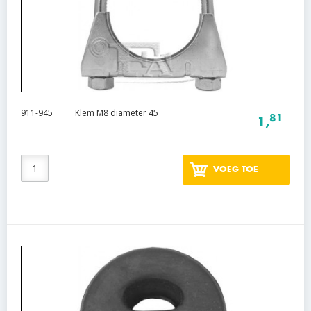
911-945
Klem M8 diameter 45
81
1,
VOEG TOE