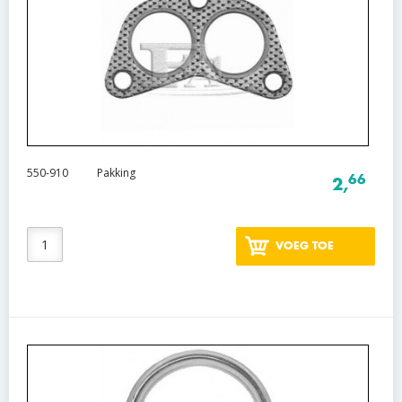
550-910
Pakking
66
2,
VOEG TOE