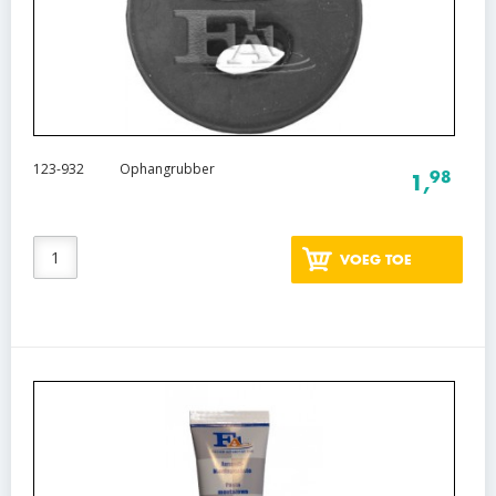
123-932
Ophangrubber
98
1,
VOEG TOE