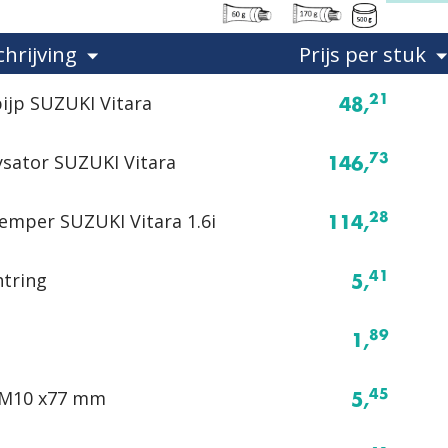
hrijving
Prijs per stuk
ijp SUZUKI Vitara
21
48,
ysator SUZUKI Vitara
73
146,
emper SUZUKI Vitara 1.6i
28
114,
htring
41
5,
89
1,
 M10 x77 mm
45
5,