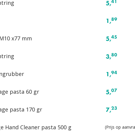
htring
41
5,
89
1,
 M10 x77 mm
45
5,
htring
80
3,
ngrubber
94
1,
ge pasta 60 gr
07
5,
ge pasta 170 gr
23
7,
e Hand Cleaner pasta 500 g
(Prijs op aanvr