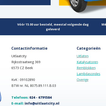
Vóór 15.00 uur besteld, meestal volgende dag
Mé
geleverd
Contactinformatie
Categorieën
Uitlaatcity
Uitlaten
Rijksstraatweg 369
Katalysatoren
6573 CZ Beek
Remblokken
Lambdasondes
KvK : 09102890
Overige
BTW nr. NL 8075.89.111.B.03
Telefoon:
024 - 6791584
E-mail:
info@uitlaatcity.nl