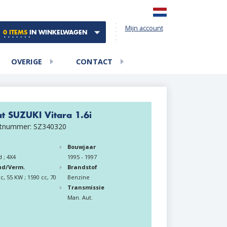
Mijn account
0 ITEMS
IN WINKELWAGEN
OVERIGE
CONTACT
at SUZUKI Vitara 1.6i
tnummer: SZ340320
Bouwjaar
d ; 4X4
1995 - 1997
ud/Verm.
Brandstof
c, 55 KW ; 1590 cc, 70
Benzine
Transmissie
Man. Aut.