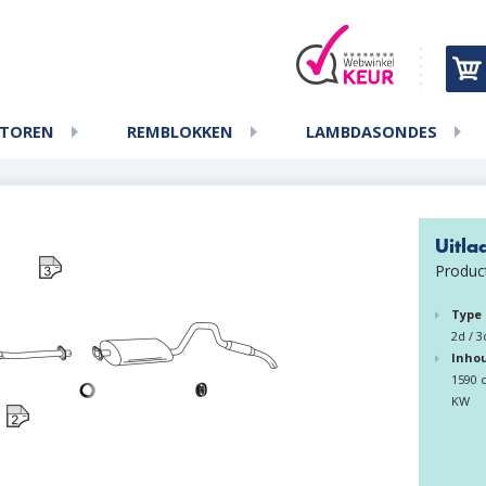
ATOREN
REMBLOKKEN
LAMBDASONDES
Uitla
Produc
Type
2d / 3
Inho
1590 c
KW