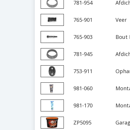
781-954
Afdic
765-901
Veer
765-903
Bout
781-945
Afdic
753-911
Opha
981-060
Monta
981-170
Monta
ZP5095
Garag