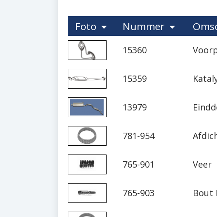
Foto
Nummer
Omsc
15360
Voorp
15359
Katal
13979
Eindd
781-954
Afdic
765-901
Veer
765-903
Bout