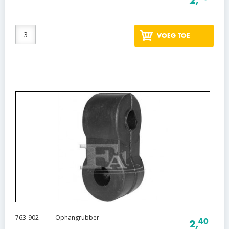
2,
VOEG TOE
763-902
Ophangrubber
40
2,