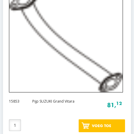
15853
Pijp SUZUKI Grand Vitara
12
81,
VOEG TOE