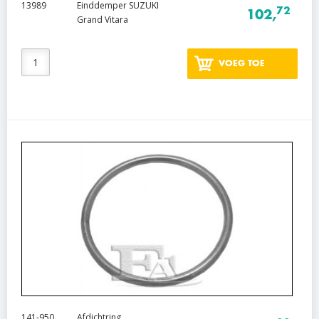
13989
Einddemper SUZUKI
72
102,
Grand Vitara
VOEG TOE
141-950
Afdichtring