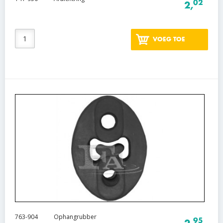
02
2,
VOEG TOE
763-904
Ophangrubber
95