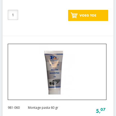
VOEG TOE
981-060
Montage pasta 60 gr
07
5,