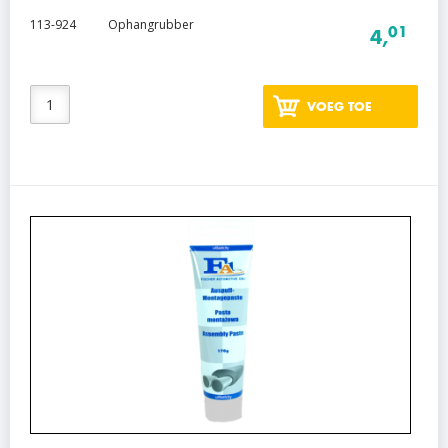
113-924
Ophangrubber
01
4,
VOEG TOE