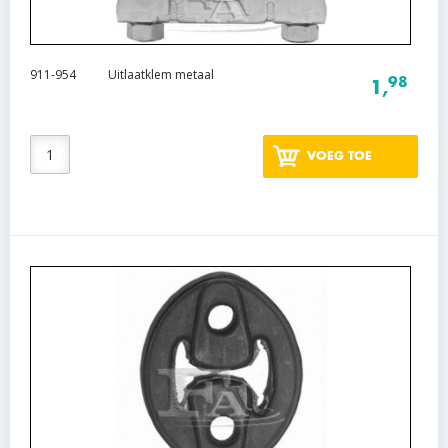
911-954
Uitlaatklem metaal
98
1,
VOEG TOE