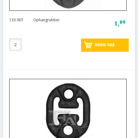
133-907
Ophangrubber
89
1,
VOEG TOE