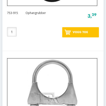
753-915
Ophangrubber
29
3,
VOEG TOE