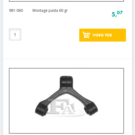
981-060
Montage pasta 60 gr
07
5,
VOEG TOE