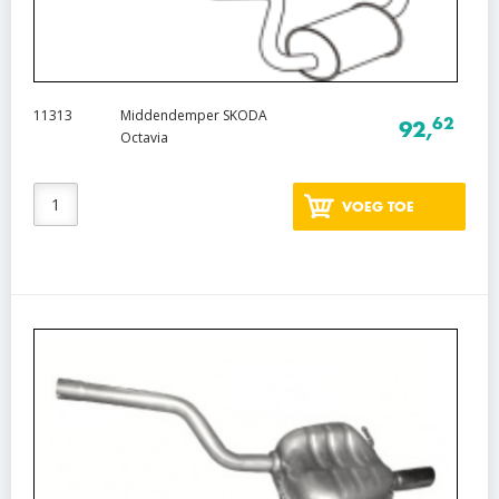
11313
Middendemper SKODA
62
92,
Octavia
VOEG TOE