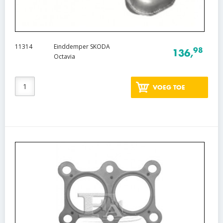
11314
Einddemper SKODA
98
136,
Octavia
VOEG TOE