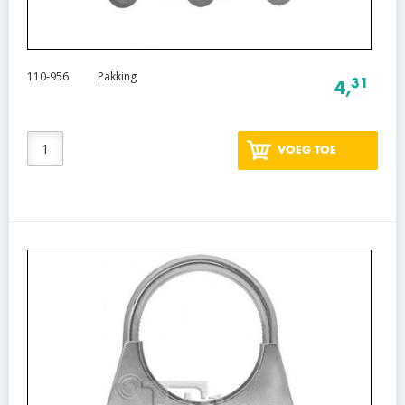
110-956
Pakking
31
4,
VOEG TOE