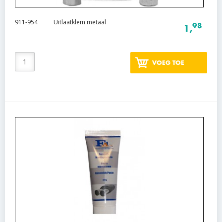
911-954
Uitlaatklem metaal
98
1,
VOEG TOE