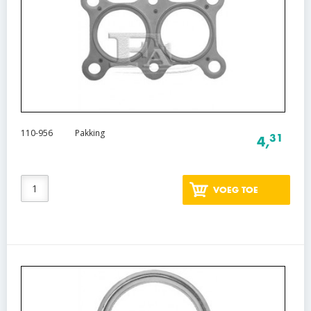
110-956
Pakking
31
4,
VOEG TOE