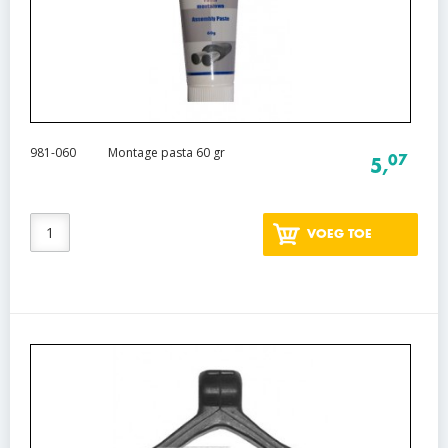
981-060
Montage pasta 60 gr
07
5,
VOEG TOE