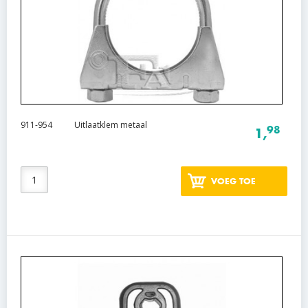
911-954
Uitlaatklem metaal
98
1,
VOEG TOE