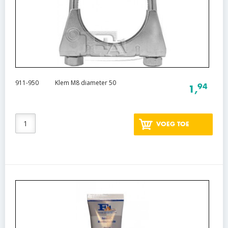
911-950
Klem M8 diameter 50
94
1,
VOEG TOE