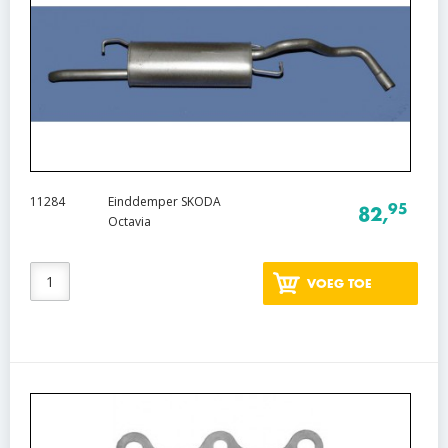
11284
Einddemper SKODA
95
82,
Octavia
VOEG TOE