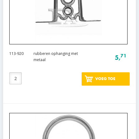
113-920
rubberen ophanging met
71
5,
metaal
VOEG TOE