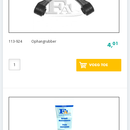
113-924
Ophangrubber
01
4,
VOEG TOE