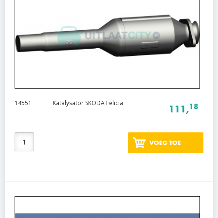
14551
Katalysator SKODA Felicia
18
111,
VOEG TOE