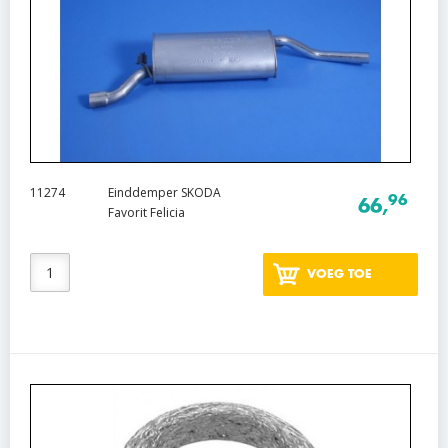
11274
Einddemper SKODA
96
66,
Favorit Felicia
VOEG TOE