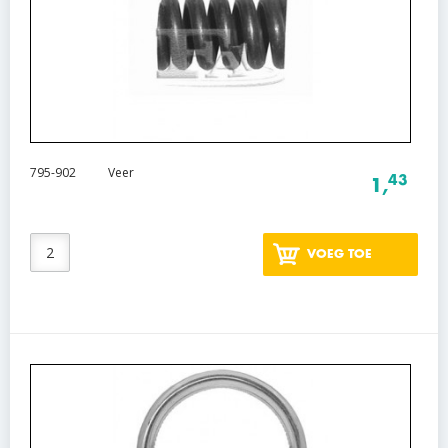
795-902
Veer
43
1,
VOEG TOE