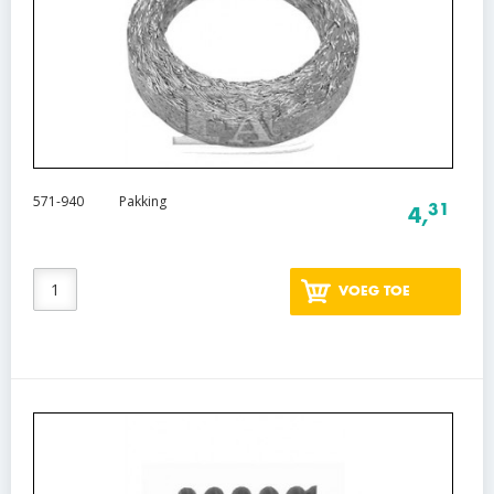
571-940
Pakking
31
4,
VOEG TOE