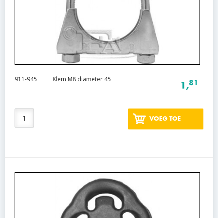
911-945
Klem M8 diameter 45
81
1,
VOEG TOE