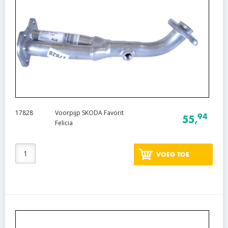
17828
Voorpijp SKODA Favorit
94
55,
Felicia
VOEG TOE