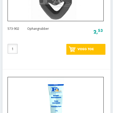
573-902
Ophangrubber
53
2,
VOEG TOE