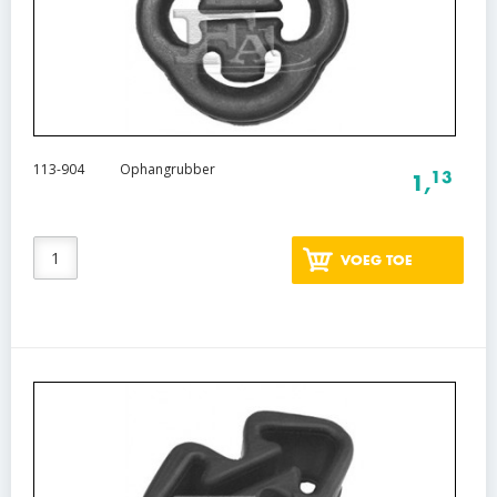
113-904
Ophangrubber
13
1,
VOEG TOE