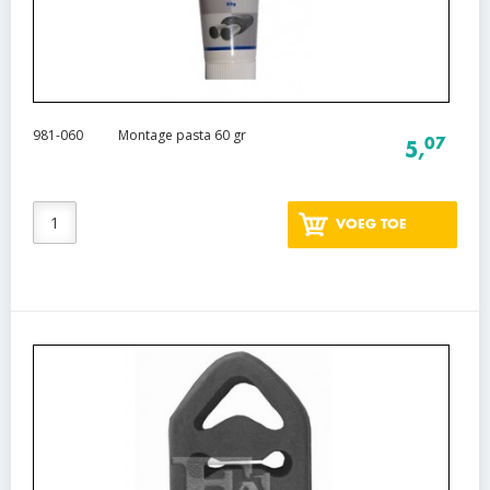
981-060
Montage pasta 60 gr
07
5,
VOEG TOE