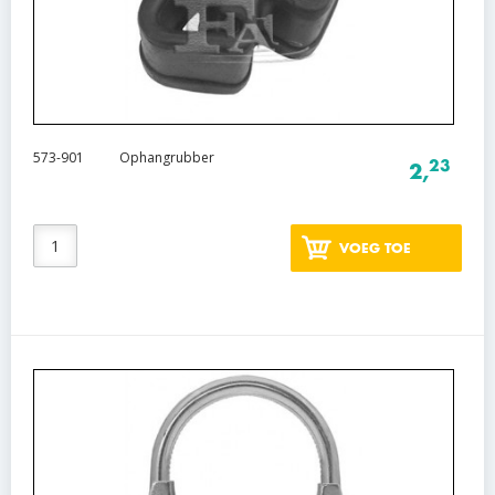
573-901
Ophangrubber
23
2,
VOEG TOE