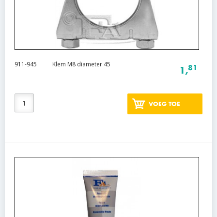
911-945
Klem M8 diameter 45
81
1,
VOEG TOE