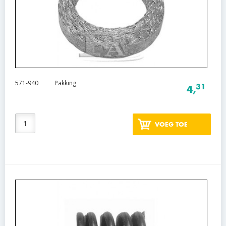
571-940
Pakking
31
4,
VOEG TOE