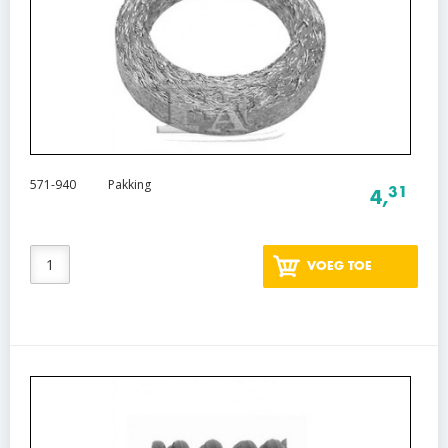
571-940
Pakking
31
4,
VOEG TOE