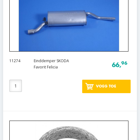
11274
Einddemper SKODA
96
66,
Favorit Felicia
VOEG TOE