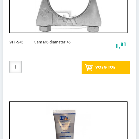
911-945
Klem M8 diameter 45
81
1,
VOEG TOE