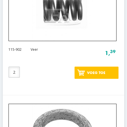
115-902
Veer
39
1,
VOEG TOE