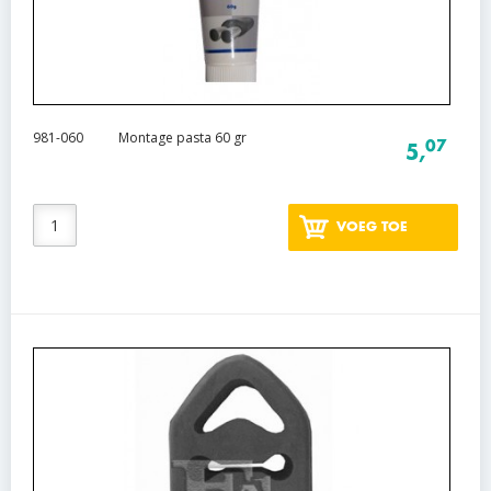
981-060
Montage pasta 60 gr
07
5,
VOEG TOE