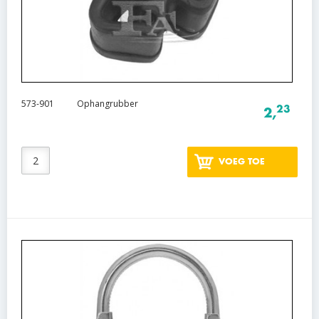
573-901
Ophangrubber
23
2,
VOEG TOE