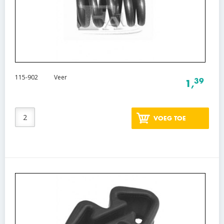
115-902
Veer
39
1,
VOEG TOE