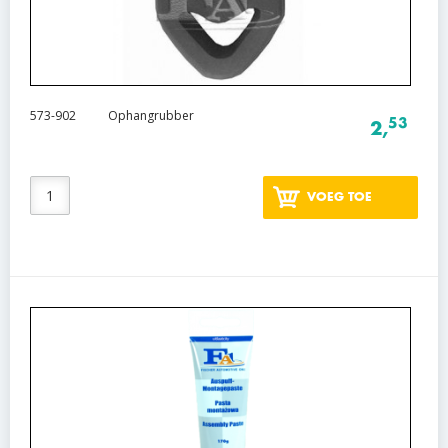
573-902
Ophangrubber
53
2,
VOEG TOE