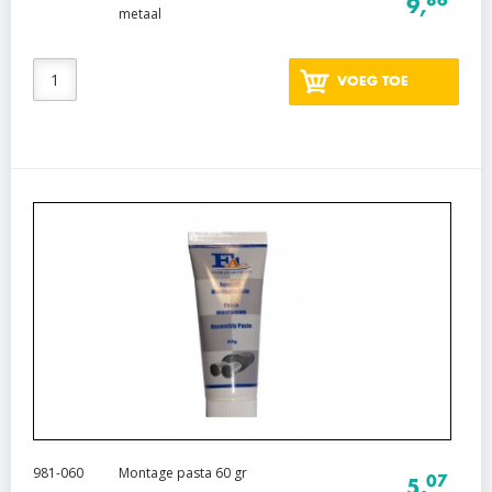
9,
metaal
VOEG TOE
981-060
Montage pasta 60 gr
07
5,