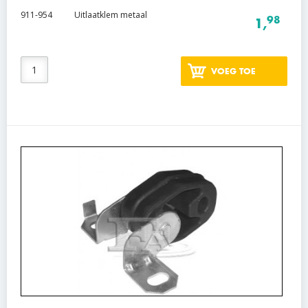
911-954
Uitlaatklem metaal
98
1,
VOEG TOE