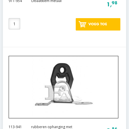
911-954
Uitlaatklem metaal
98
1,
VOEG TOE
113-941
rubberen ophanging met
86