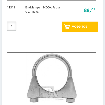
11311
Einddemper SKODA Fabia
77
88,
SEAT Ibiza
VOEG TOE