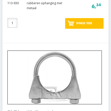
113-930
rubberen ophanging met
34
6,
metaal
VOEG TOE