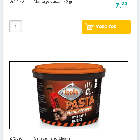
981-170
Montage pasta 170 gr
23
7,
VOEG TOE
ZP5095
Garage Hand Cleaner