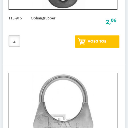
113-916
Ophangrubber
06
2,
VOEG TOE