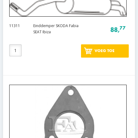
11311
Einddemper SKODA Fabia
77
88,
SEAT Ibiza
VOEG TOE