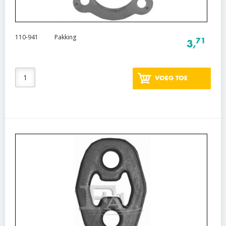
110-941
Pakking
71
3,
VOEG TOE