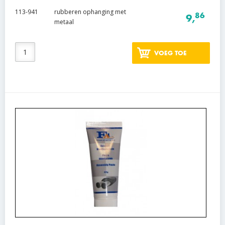
113-941
rubberen ophanging met
86
9,
metaal
VOEG TOE