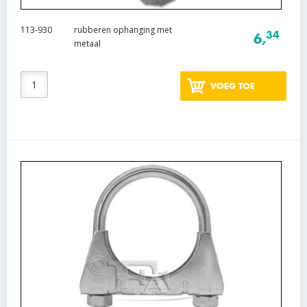
113-930
rubberen ophanging met
34
6,
metaal
VOEG TOE