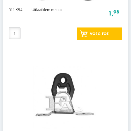
911-954
Uitlaatklem metaal
98
1,
VOEG TOE