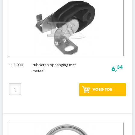
113-930
rubberen ophanging met
34
6,
metaal
VOEG TOE