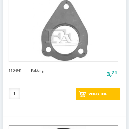
110-941
Pakking
71
3,
VOEG TOE