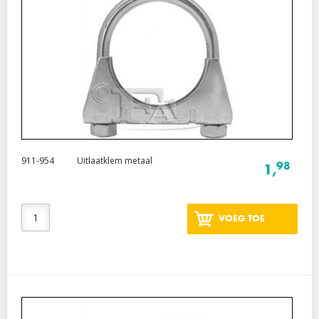
911-954
Uitlaatklem metaal
98
1,
VOEG TOE