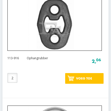
113-916
Ophangrubber
06
2,
VOEG TOE