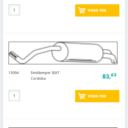
VOEG TOE
13094
Einddemper SEAT
63
83,
Cordoba
VOEG TOE