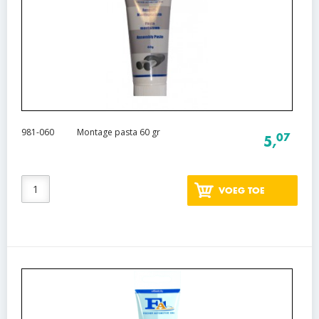
981-060
Montage pasta 60 gr
07
5,
VOEG TOE