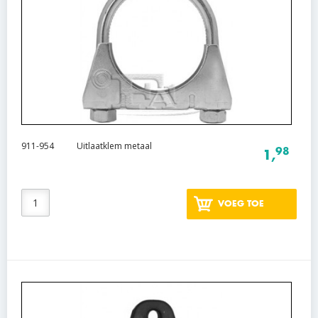
911-954
Uitlaatklem metaal
98
1,
VOEG TOE