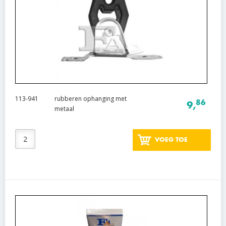
113-941
rubberen ophanging met
86
9,
metaal
VOEG TOE