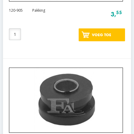
120-905
Pakking
55
3,
VOEG TOE