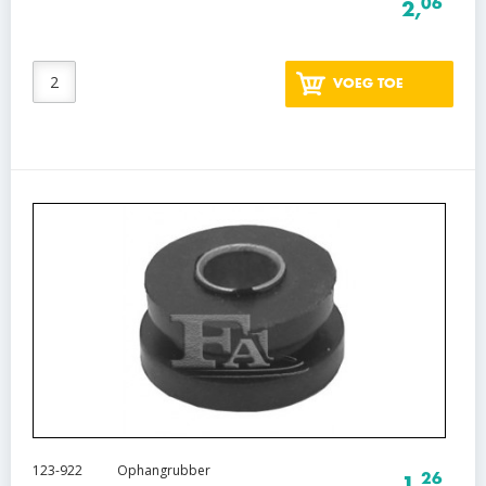
06
2,
VOEG TOE
123-922
Ophangrubber
26
1,