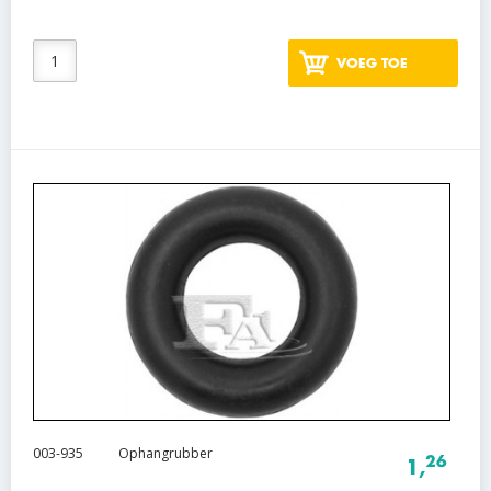
VOEG TOE
003-935
Ophangrubber
26
1,