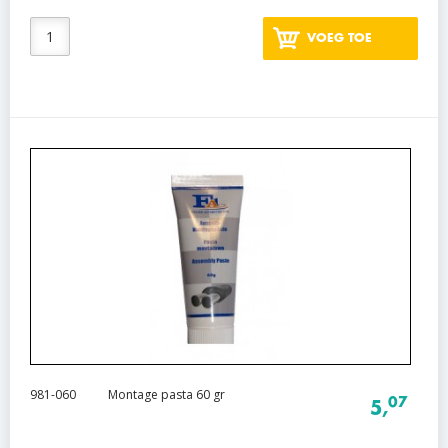
VOEG TOE
981-060
Montage pasta 60 gr
07
5,