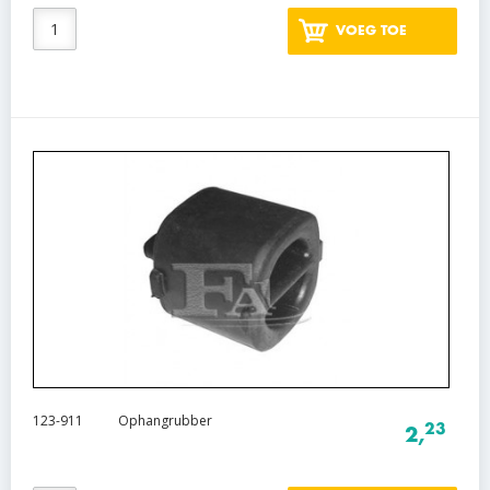
VOEG TOE
123-911
Ophangrubber
23
2,