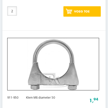
VOEG TOE
911-950
Klem M8 diameter 50
94
1,