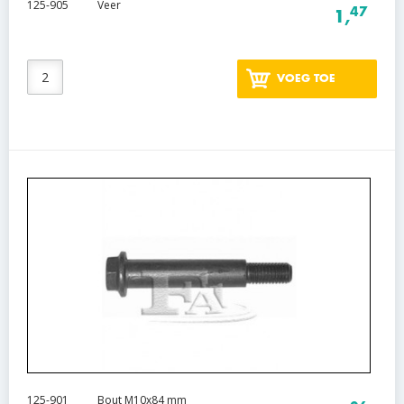
125-905
Veer
47
1,
VOEG TOE
125-901
Bout M10x84 mm