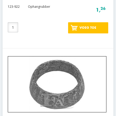
123-922
Ophangrubber
26
1,
VOEG TOE