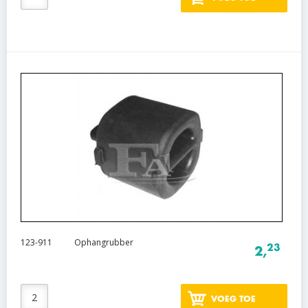
123-911
Ophangrubber
23
2,
VOEG TOE