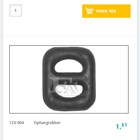
VOEG TOE
123-904
Ophangrubber
51
1,