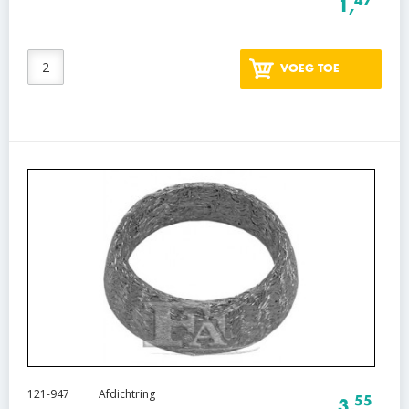
47
1,
VOEG TOE
121-947
Afdichtring
55
3,