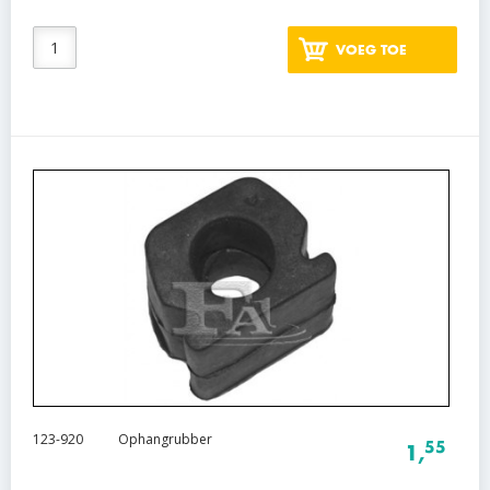
VOEG TOE
123-920
Ophangrubber
55
1,