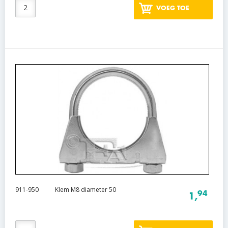
VOEG TOE
911-950
Klem M8 diameter 50
94
1,