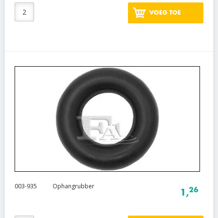
VOEG TOE
003-935
Ophangrubber
26
1,