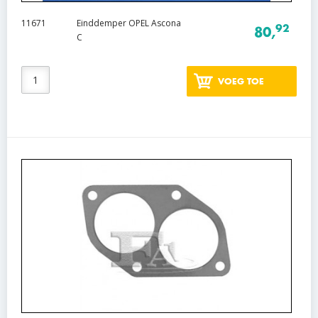
11671
Einddemper OPEL Ascona
92
80,
C
VOEG TOE