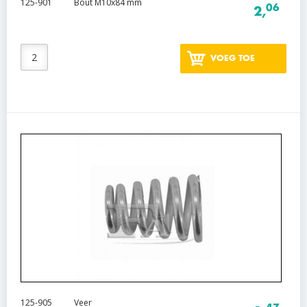
125-901
Bout M10x84 mm
06
2,
VOEG TOE
125-905
Veer