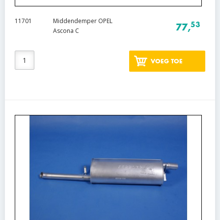
11701
Middendemper OPEL
53
77,
Ascona C
VOEG TOE