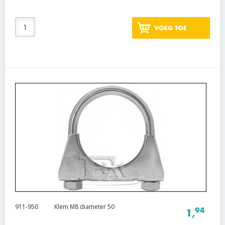
VOEG TOE
911-950
Klem M8 diameter 50
94
1,