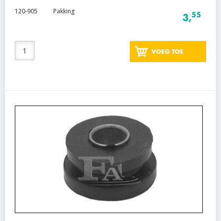
120-905
Pakking
55
3,
VOEG TOE