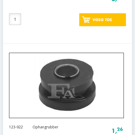
VOEG TOE
123-922
Ophangrubber
26
1,