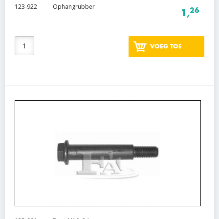
123-922
Ophangrubber
26
1,
VOEG TOE