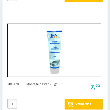
981-170
Montage pasta 170 gr
23
7,
VOEG TOE