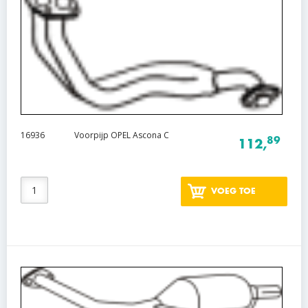
16936
Voorpijp OPEL Ascona C
89
112,
VOEG TOE