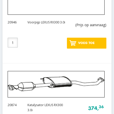
20946
Voorpijp LEXUS RX300 3.0i
(Prijs op aanvraag)
VOEG TOE
20874
Katalysator LEXUS RX300
36
374,
3.0i