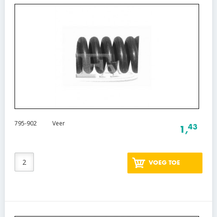
795-902
Veer
43
1,
VOEG TOE