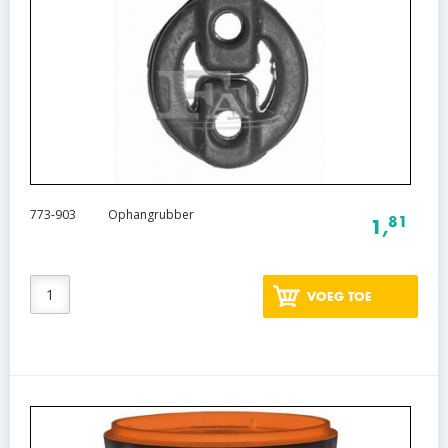
773-903
Ophangrubber
81
1,
VOEG TOE