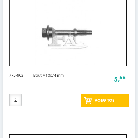
775-903
Bout M10x74 mm
66
5,
VOEG TOE