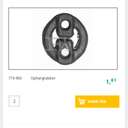
773-903
Ophangrubber
81
1,
VOEG TOE