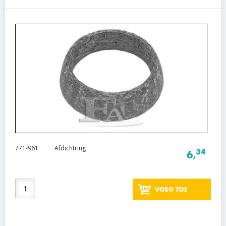
771-961
Afdichtring
34
6,
VOEG TOE