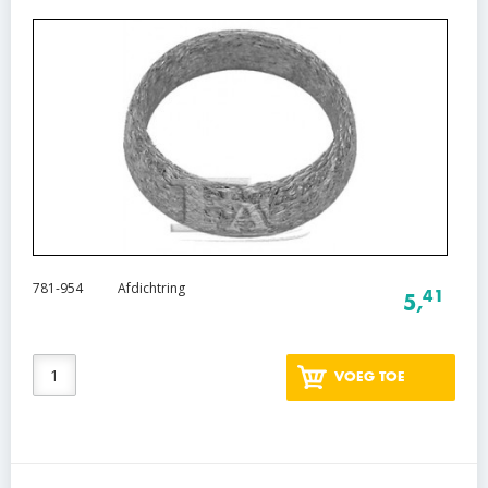
781-954
Afdichtring
41
5,
VOEG TOE