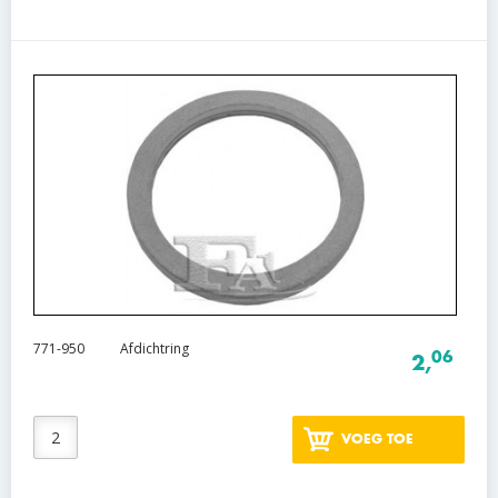
771-950
Afdichtring
06
2,
VOEG TOE