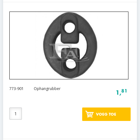
773-901
Ophangrubber
81
1,
VOEG TOE