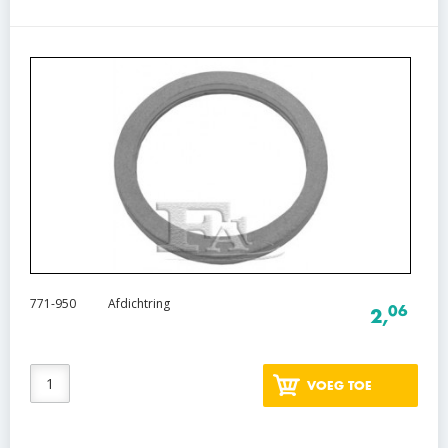
771-950
Afdichtring
06
2,
VOEG TOE