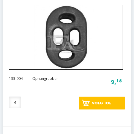
133-904
Ophangrubber
15
2,
VOEG TOE