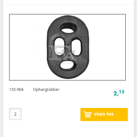
133-904
Ophangrubber
15
2,
VOEG TOE