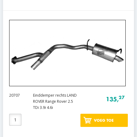
20707
Einddemper rechts LAND
27
135,
ROVER Range Rover 2.5
TDi 3.9i 4.6i
VOEG TOE