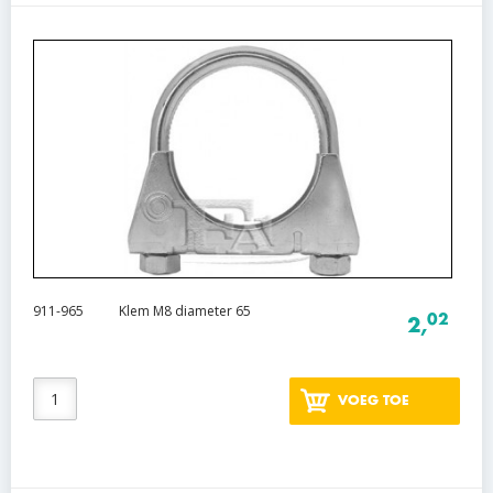
911-965
Klem M8 diameter 65
02
2,
VOEG TOE