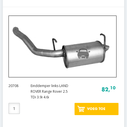
20708
Einddemper links LAND
10
82,
ROVER Range Rover 2.5
TDi 3.9i 4.6i
VOEG TOE