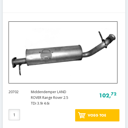
20702
Middendemper LAND
72
102,
ROVER Range Rover 2.5
TDi 3.9i 4.6i
VOEG TOE