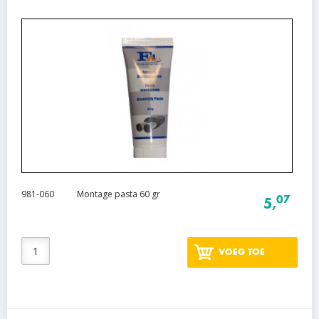
981-060
Montage pasta 60 gr
07
5,
VOEG TOE