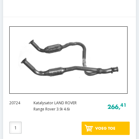
20724
Katalysator LAND ROVER
41
266,
Range Rover 3.9i 4.6i
VOEG TOE