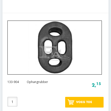
133-904
Ophangrubber
15
2,
VOEG TOE