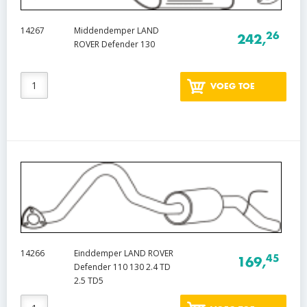
14267
Middendemper LAND
26
242,
ROVER Defender 130
VOEG TOE
14266
Einddemper LAND ROVER
45
169,
Defender 110 130 2.4 TD
2.5 TD5