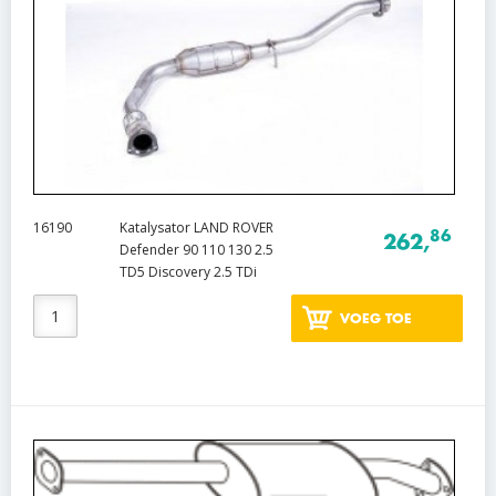
16190
Katalysator LAND ROVER
86
262,
Defender 90 110 130 2.5
TD5 Discovery 2.5 TDi
VOEG TOE