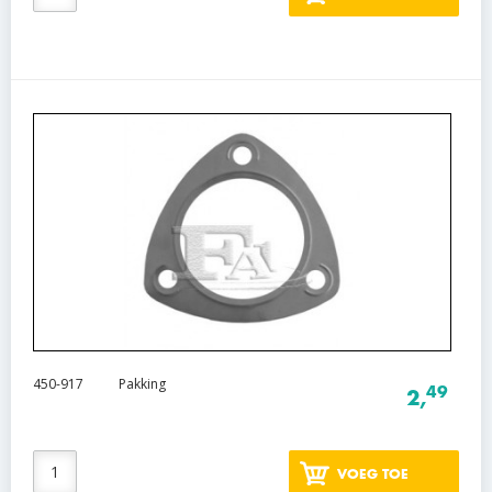
450-917
Pakking
49
2,
VOEG TOE