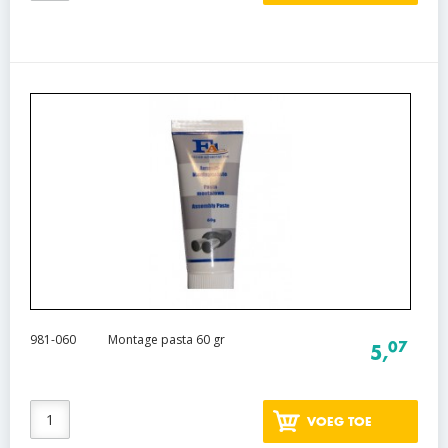
981-060
Montage pasta 60 gr
07
5,
VOEG TOE