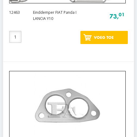
12463
Einddemper FIAT Panda I
01
73,
LANCIA Y10
VOEG TOE