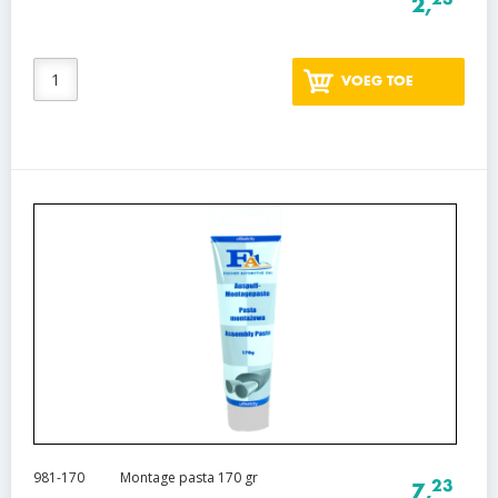
2,
VOEG TOE
981-170
Montage pasta 170 gr
23
7,