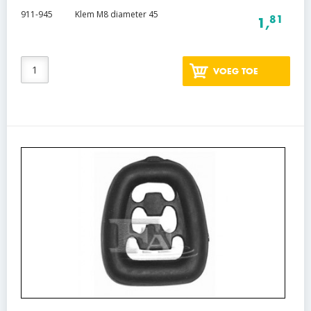
911-945
Klem M8 diameter 45
81
1,
VOEG TOE