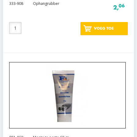
333-908
Ophangrubber
06
2,
VOEG TOE