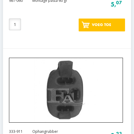
981-060
Montage pasta 60 gr
07
5,
VOEG TOE
333-911
Ophangrubber
23