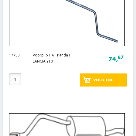
17753
Voorpijp FIAT Panda I
87
74,
LANCIA Y10
VOEG TOE