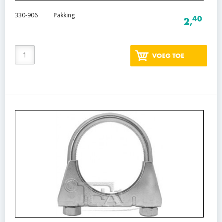
330-906
Pakking
40
2,
VOEG TOE