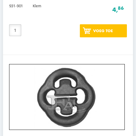
931-901
Klem
86
4,
VOEG TOE