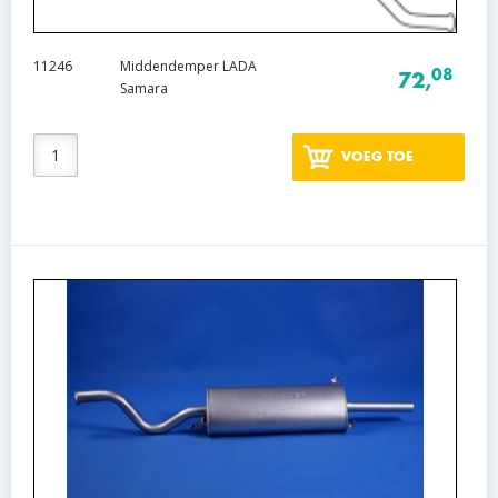
11246
Middendemper LADA
08
72,
Samara
VOEG TOE