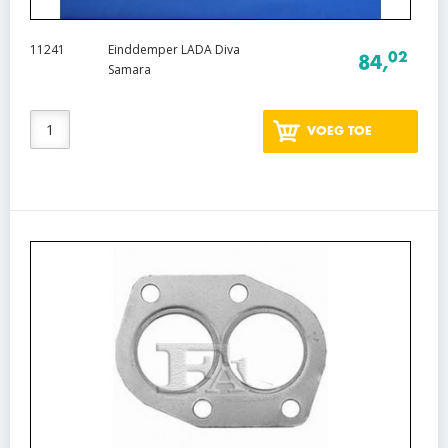
11241
Einddemper LADA Diva
02
84,
Samara
VOEG TOE