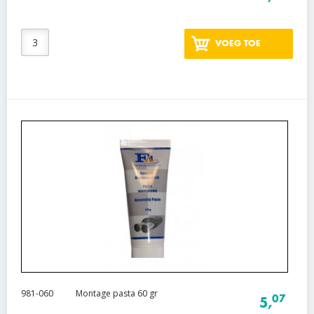
VOEG TOE
981-060
Montage pasta 60 gr
07
5,