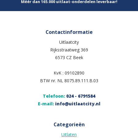
Méér dan 165.000 uitlaat-onderdelen leverbaar!
Contactinformatie
Uitlaatcity
Rijksstraatweg 369
6573 CZ Beek
KvK : 09102890
BTW nr. NL 8075.89.111.B.03
Telefoon:
024 - 6791584
E-mail:
info@uitlaatcity.nl
Categorieën
Uitlaten