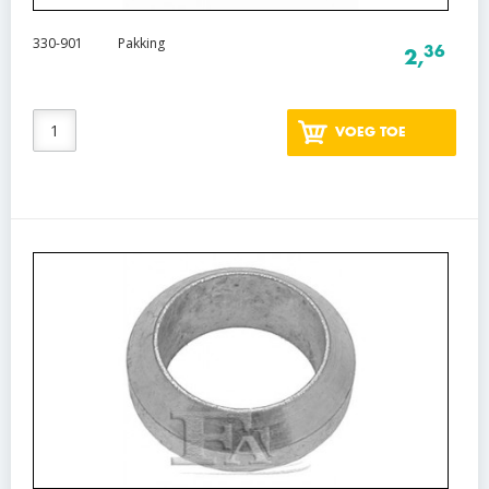
330-901
Pakking
36
2,
VOEG TOE