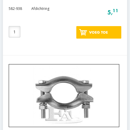
582-938
Afdichtring
11
5,
VOEG TOE