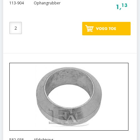
113-904
Ophangrubber
13
1,
VOEG TOE
582-938
Afdichtring