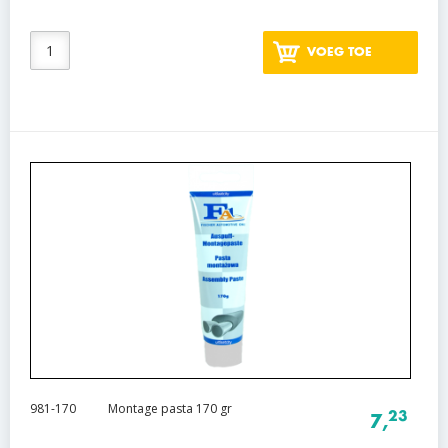
VOEG TOE
981-170
Montage pasta 170 gr
23
7,