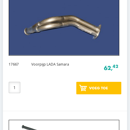
17667
Voorpijp LADA Samara
42
62,
VOEG TOE