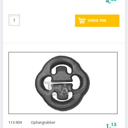
4,
VOEG TOE
113-904
Ophangrubber
13
1,