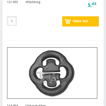
121-955
Afdichtring
45
5,
VOEG TOE
113-904
Ophangrubber