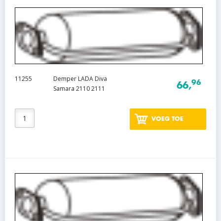
11255
Demper LADA Diva
96
66,
Samara 2110 2111
VOEG TOE