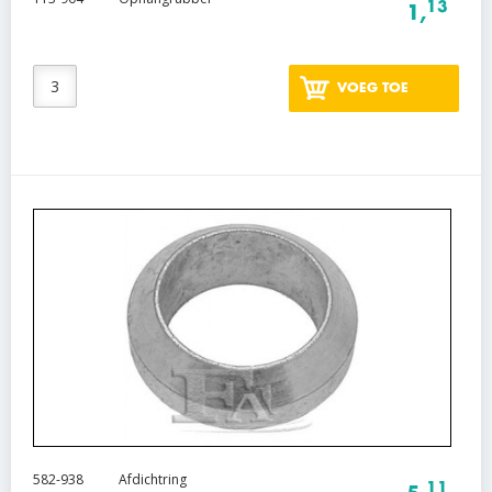
13
1,
VOEG TOE
582-938
Afdichtring
11