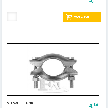
5,
VOEG TOE
931-901
Klem
86
4,