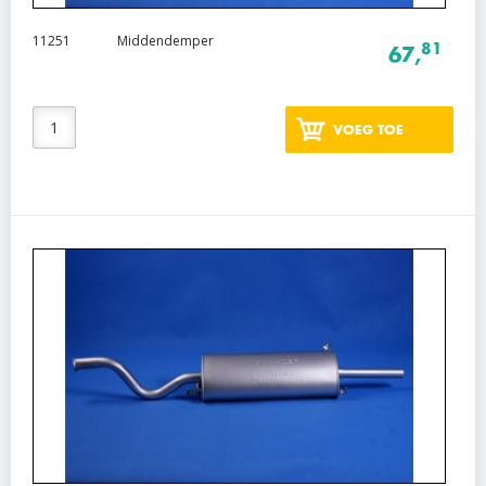
11251
Middendemper
81
67,
VOEG TOE