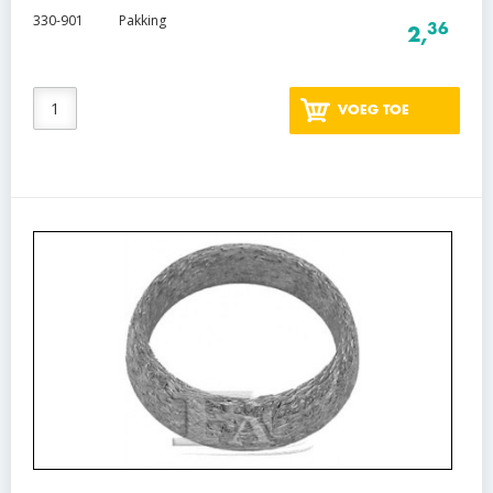
330-901
Pakking
36
2,
VOEG TOE