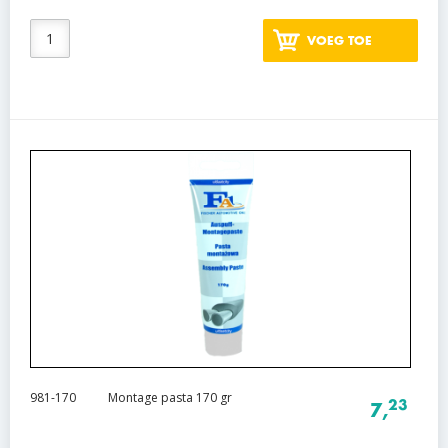
VOEG TOE
981-170
Montage pasta 170 gr
23
7,