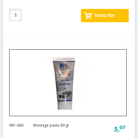
VOEG TOE
981-060
Montage pasta 60 gr
07
5,