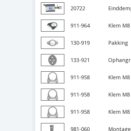
20722
Einddemp
911-964
Klem M8 
130-919
Pakking
133-921
Ophangr
911-958
Klem M8 
911-958
Klem M8 
911-958
Klem M8 
981-060
Montage 