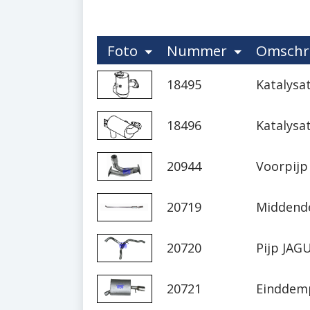
Foto
Nummer
Omschri
18495
Katalysat
18496
Katalysat
20944
Voorpijp 
20719
Middende
20720
Pijp JAGU
20721
Einddemp