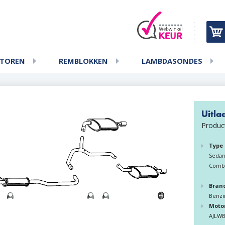
ATOREN
REMBLOKKEN
LAMBDASONDES
Uitla
Produc
Type
Sedan
Comb
Bran
Benzi
Moto
AJLW