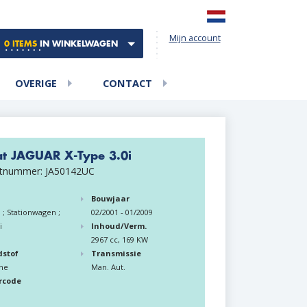
Mijn account
0 ITEMS
IN WINKELWAGEN
OVERIGE
CONTACT
at JAGUAR X-Type 3.0i
tnummer: JA50142UC
Bouwjaar
 ; Stationwagen ;
02/2001 - 01/2009
i
Inhoud/Verm.
2967 cc, 169 KW
dstof
Transmissie
ne
Man. Aut.
rcode
B