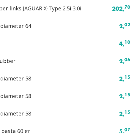
er links JAGUAR X-Type 2.5i 3.0i
70
202,
diameter 64
02
2,
10
4,
ubber
06
2,
diameter 58
15
2,
diameter 58
15
2,
diameter 58
15
2,
pasta 60 gr
07
5,