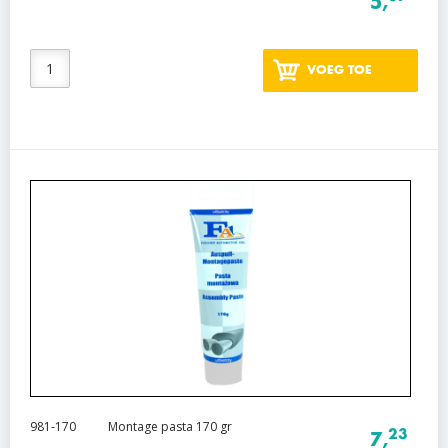
5,
VOEG TOE
981-170
Montage pasta 170 gr
23
7,