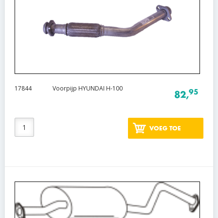
17844
Voorpijp HYUNDAI H-100
95
82,
VOEG TOE