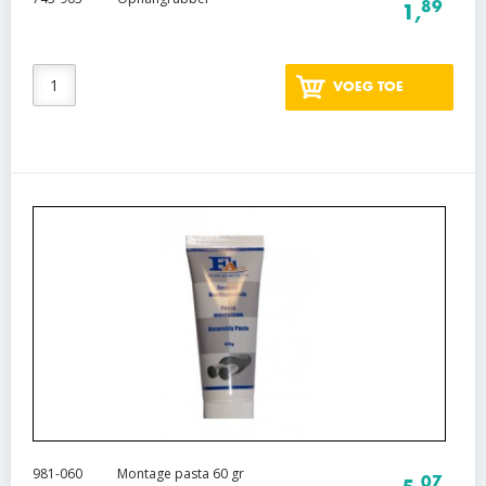
89
1,
VOEG TOE
981-060
Montage pasta 60 gr
07