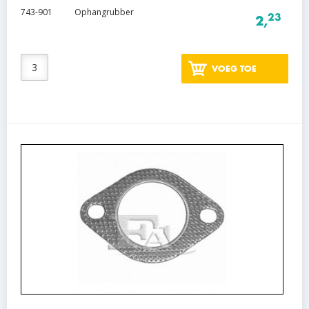
743-901
Ophangrubber
23
2,
VOEG TOE