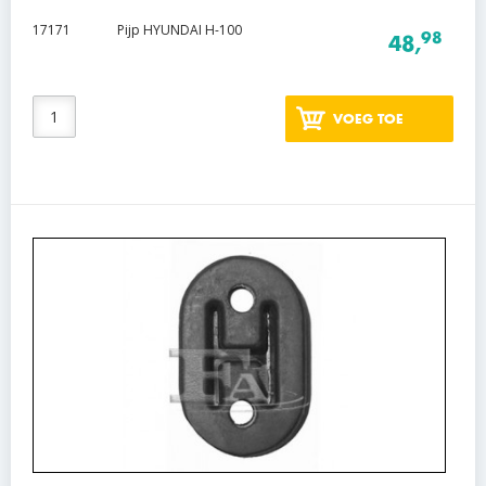
17171
Pijp HYUNDAI H-100
98
48,
VOEG TOE