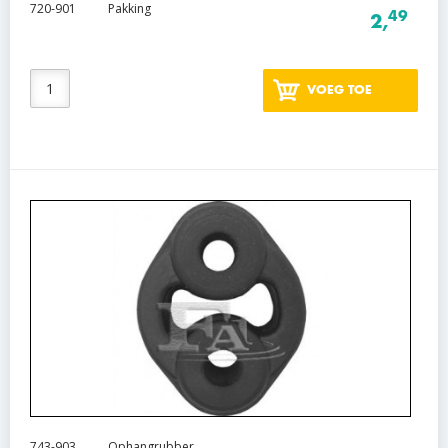
720-901
Pakking
49
2,
VOEG TOE
743-903
Ophangrubber