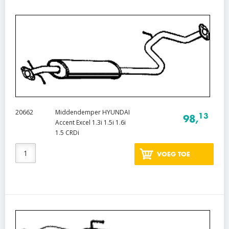
20662
Middendemper HYUNDAI
13
98,
Accent Excel 1.3i 1.5i 1.6i
1.5 CRDi
VOEG TOE