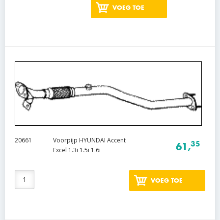
VOEG TOE
20661
Voorpijp HYUNDAI Accent
35
61,
Excel 1.3i 1.5i 1.6i
VOEG TOE