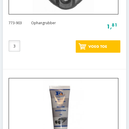
773-903
Ophangrubber
81
1,
VOEG TOE