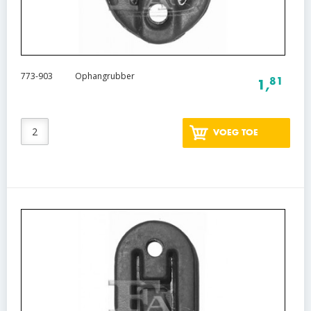
773-903
Ophangrubber
81
1,
VOEG TOE