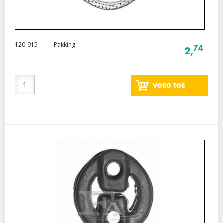
120-915
Pakking
74
2,
VOEG TOE