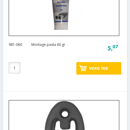
981-060
Montage pasta 60 gr
07
5,
VOEG TOE