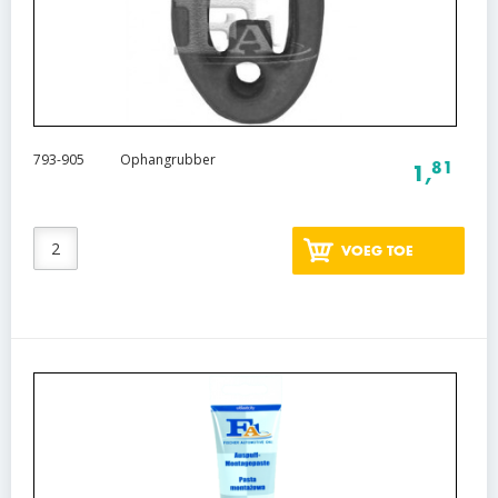
793-905
Ophangrubber
81
1,
VOEG TOE