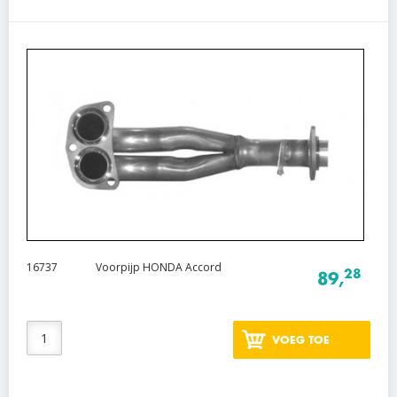
16737
Voorpijp HONDA Accord
28
89,
VOEG TOE