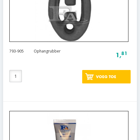
793-905
Ophangrubber
81
1,
VOEG TOE