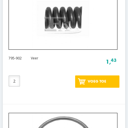
795-902
Veer
43
1,
VOEG TOE