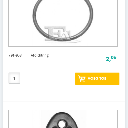
791-953
Afdichtring
06
2,
VOEG TOE