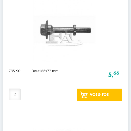
795-901
Bout M8x72 mm
66
5,
VOEG TOE