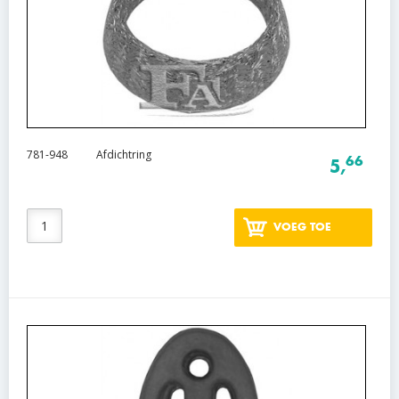
781-948
Afdichtring
66
5,
VOEG TOE