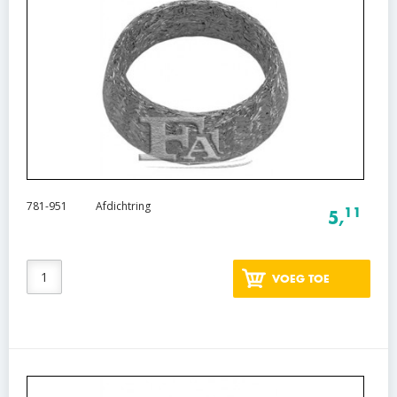
781-951
Afdichtring
11
5,
VOEG TOE