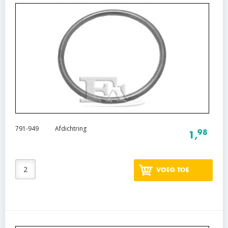
791-949
Afdichtring
98
1,
VOEG TOE