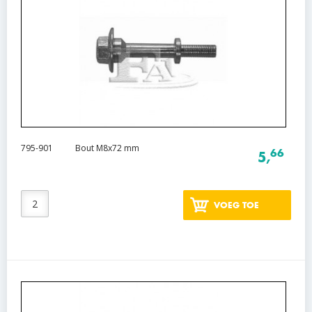
795-901
Bout M8x72 mm
66
5,
VOEG TOE