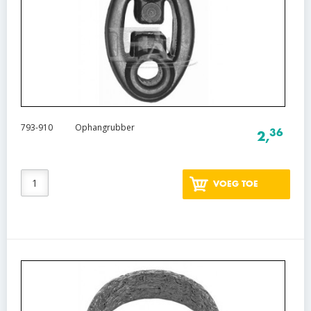
793-910
Ophangrubber
36
2,
VOEG TOE