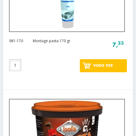
981-170
Montage pasta 170 gr
23
7,
VOEG TOE