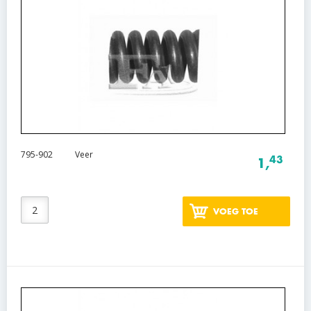
795-902
Veer
43
1,
VOEG TOE