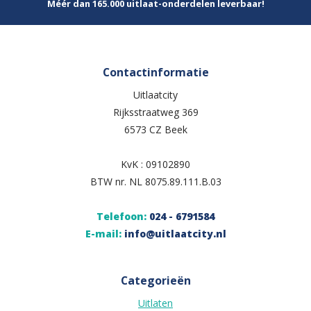
Méér dan 165.000 uitlaat-onderdelen leverbaar!
Contactinformatie
Uitlaatcity
Rijksstraatweg 369
6573 CZ Beek
KvK : 09102890
BTW nr. NL 8075.89.111.B.03
Telefoon:
024 - 6791584
E-mail:
info@uitlaatcity.nl
Categorieën
Uitlaten