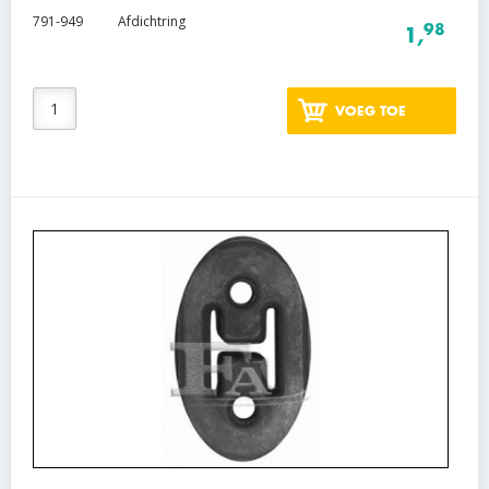
791-949
Afdichtring
98
1,
VOEG TOE