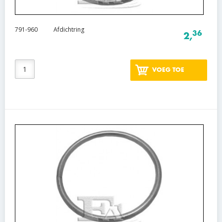
791-960
Afdichtring
36
2,
VOEG TOE