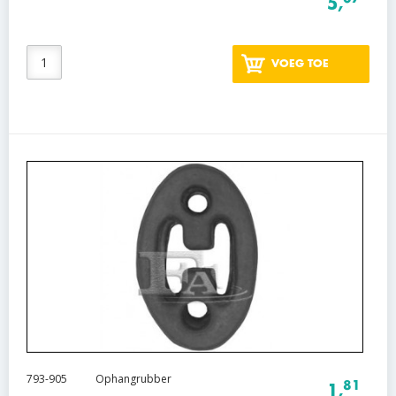
5,
VOEG TOE
793-905
Ophangrubber
81
1,