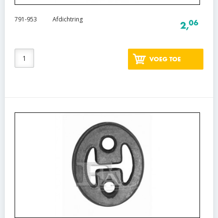
791-953
Afdichtring
06
2,
VOEG TOE