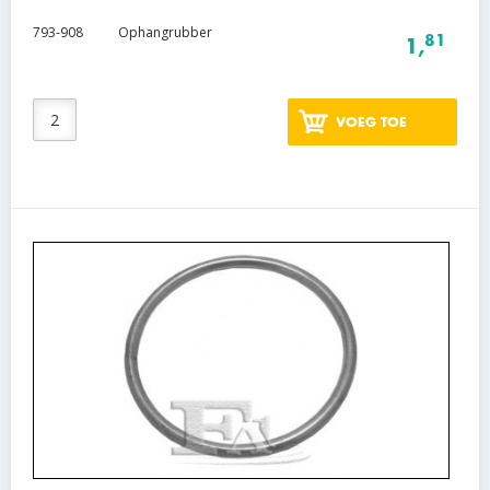
793-908
Ophangrubber
81
1,
VOEG TOE