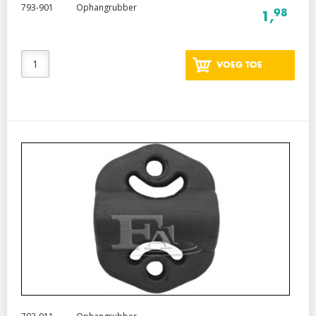
793-901
Ophangrubber
98
1,
VOEG TOE