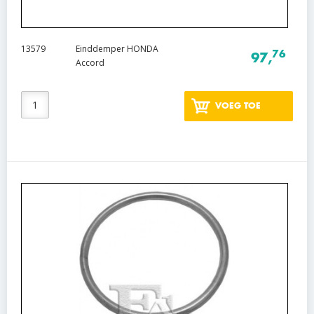
13579
Einddemper HONDA
76
97,
Accord
VOEG TOE