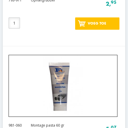
793-911
Ophangrubber
95
2,
VOEG TOE
981-060
Montage pasta 60 gr
07