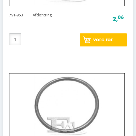
791-953
Afdichtring
06
2,
VOEG TOE