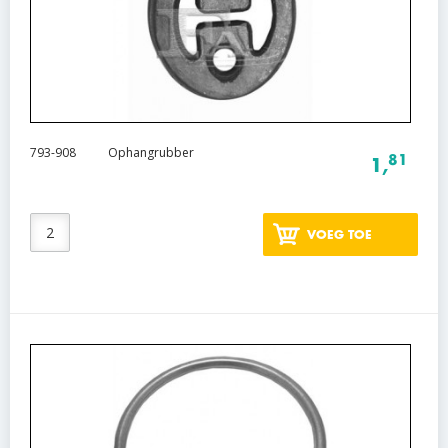
793-908
Ophangrubber
81
1,
VOEG TOE