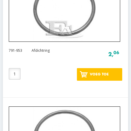
791-953
Afdichtring
06
2,
VOEG TOE