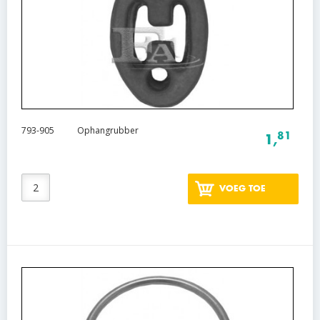
793-905
Ophangrubber
81
1,
VOEG TOE