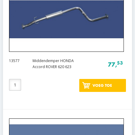
13577
Middendemper HONDA
53
77,
Accord ROVER 620 623
VOEG TOE