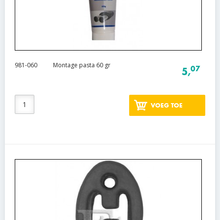
981-060
Montage pasta 60 gr
07
5,
VOEG TOE