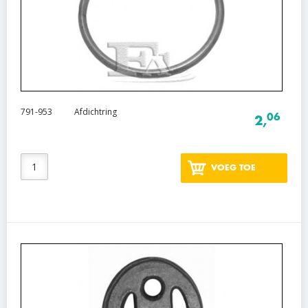
791-953
Afdichtring
06
2,
VOEG TOE