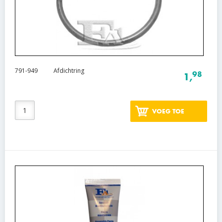
791-949
Afdichtring
98
1,
VOEG TOE