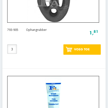
793-905
Ophangrubber
81
1,
VOEG TOE