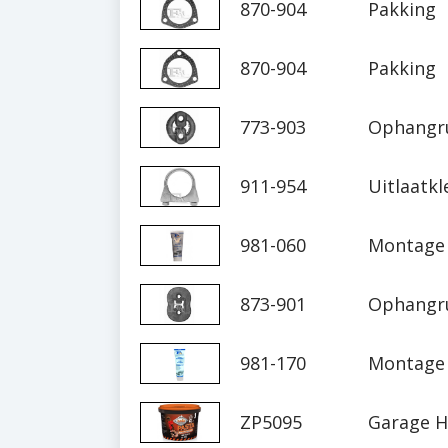
870-904
Pakking
870-904
Pakking
773-903
Ophangr
911-954
Uitlaatk
981-060
Montage 
873-901
Ophangr
981-170
Montage 
ZP5095
Garage H