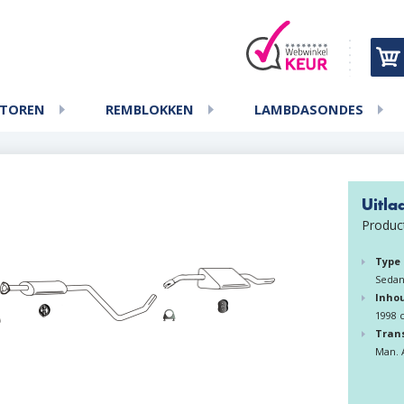
ATOREN
REMBLOKKEN
LAMBDASONDES
Uitla
Produc
Type
Seda
Inho
1998 
Tran
Man. 