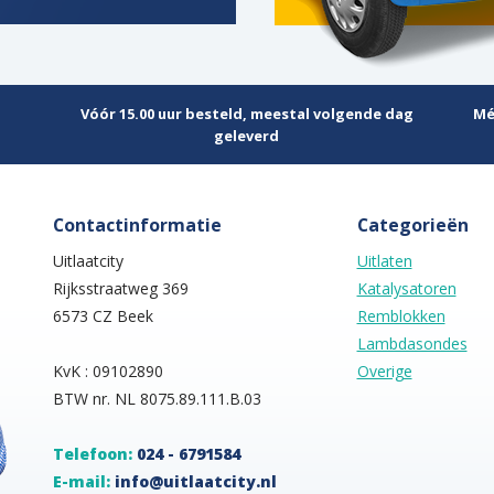
Vóór 15.00 uur besteld, meestal volgende dag
Mé
geleverd
Contactinformatie
Categorieën
Uitlaatcity
Uitlaten
Rijksstraatweg 369
Katalysatoren
6573 CZ Beek
Remblokken
Lambdasondes
KvK : 09102890
Overige
BTW nr. NL 8075.89.111.B.03
Telefoon:
024 - 6791584
E-mail:
info@uitlaatcity.nl