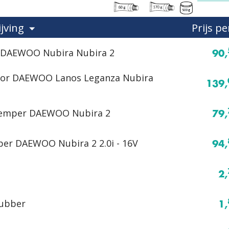
jving
Prijs pe
 DAEWOO Nubira Nubira 2
90,
tor DAEWOO Lanos Leganza Nubira
139,
emper DAEWOO Nubira 2
79,
er DAEWOO Nubira 2 2.0i - 16V
94,
2,
ubber
1,