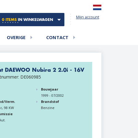
Mijn account
0 ITEMS
IN WINKELWAGEN
OVERIGE
CONTACT
at DAEWOO Nubira 2 2.0i - 16V
tnummer: DE060985
Bouwjaar
n
1999 - 07/2002
ud/Verm.
Brandstof
cc, 98 KW
Benzine
smissie
Aut.