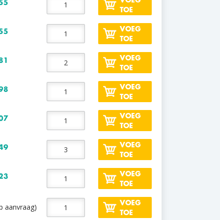
55
TOE
VOEG
55
TOE
VOEG
81
TOE
VOEG
98
TOE
VOEG
07
TOE
VOEG
49
TOE
VOEG
23
TOE
VOEG
op aanvraag)
TOE