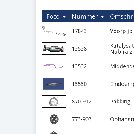
Foto
Nummer
Omschri
17843
Voorpijp
Katalysa
13538
Nubira 2
13532
Middend
13530
Einddemp
870-912
Pakking
773-903
Ophangr