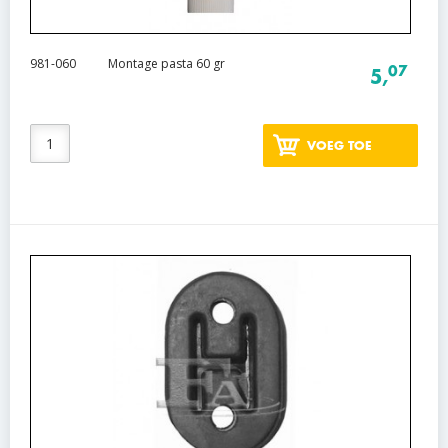
981-060
Montage pasta 60 gr
07
5,
VOEG TOE