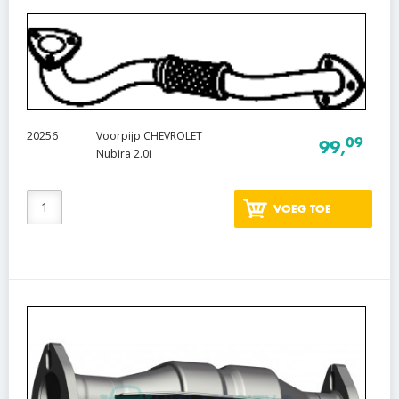
20256
Voorpijp CHEVROLET
09
99,
Nubira 2.0i
VOEG TOE