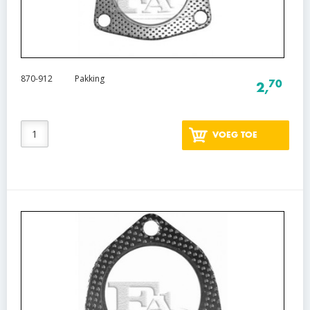
870-912
Pakking
70
2,
VOEG TOE