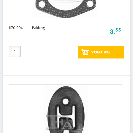
870-904
Pakking
55
3,
VOEG TOE