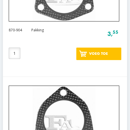
870-904
Pakking
55
3,
VOEG TOE