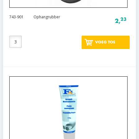
743-901
Ophangrubber
23
2,
VOEG TOE