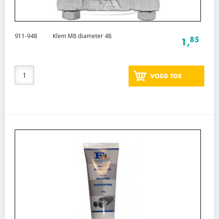
911-948
Klem M8 diameter 48
85
1,
VOEG TOE