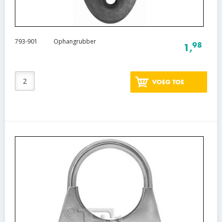
793-901
Ophangrubber
98
1,
VOEG TOE