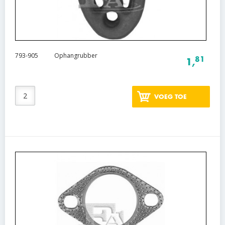
793-905
Ophangrubber
81
1,
VOEG TOE