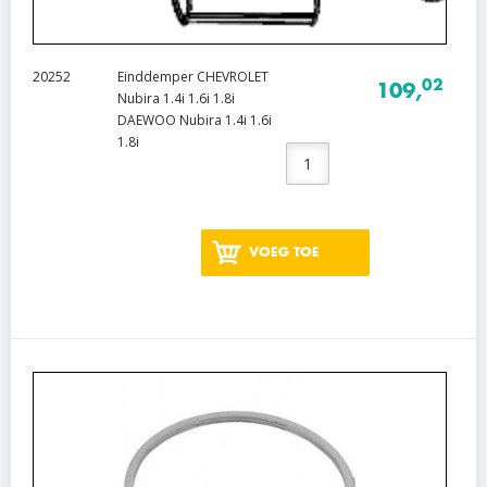
20252
Einddemper CHEVROLET
02
109,
Nubira 1.4i 1.6i 1.8i
DAEWOO Nubira 1.4i 1.6i
1.8i
VOEG TOE