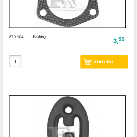
870-904
Pakking
55
3,
VOEG TOE