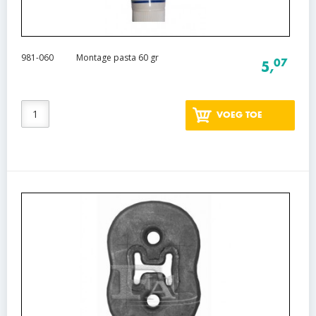
981-060
Montage pasta 60 gr
07
5,
VOEG TOE