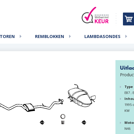
ATOREN
REMBLOKKEN
LAMBDASONDES
Uitl
Produ
Type
E87 ; 
Inho
1995 c
KW
Moto
N46