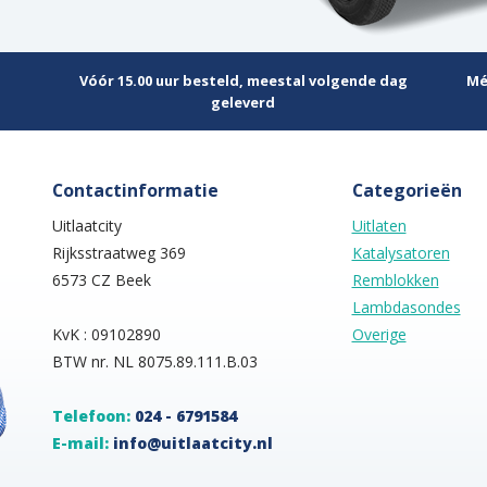
Vóór 15.00 uur besteld, meestal volgende dag
Mé
geleverd
Contactinformatie
Categorieën
Uitlaatcity
Uitlaten
Rijksstraatweg 369
Katalysatoren
6573 CZ Beek
Remblokken
Lambdasondes
KvK : 09102890
Overige
BTW nr. NL 8075.89.111.B.03
Telefoon:
024 - 6791584
E-mail:
info@uitlaatcity.nl