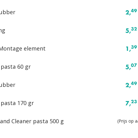
ubber
49
2,
ng
32
5,
Montage element
39
1,
pasta 60 gr
07
5,
ubber
49
2,
pasta 170 gr
23
7,
and Cleaner pasta 500 g
(Prijs op 