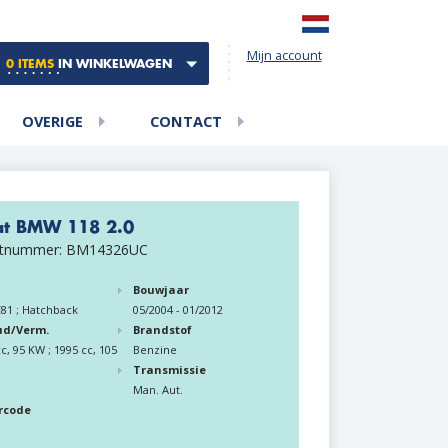
Mijn account
0 ITEMS
IN WINKELWAGEN
OVERIGE
CONTACT
aat BMW 118 2.0
ctnummer: BM14326UC
Bouwjaar
E81 ; Hatchback
05/2004 - 01/2012
ud/Verm.
Brandstof
c, 95 KW ; 1995 cc, 105
Benzine
Transmissie
Man. Aut.
rcode