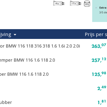
Extra
3/5 d
jving
Prijs per 
or BMW 116 118 316 318 1.6 1.6i 2.0 2.0i
07
263,
mper BMW 116 1.6 118 2.0
12
257,
er BMW 116 1.6 118 2.0
98
125,
49
2,
ubber
81
1,