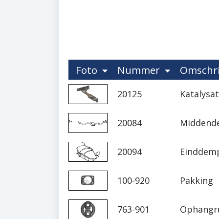
Foto
Nummer
Omschri
20125
Katalysat
20084
Middende
20094
Einddemp
100-920
Pakking
763-901
Ophangr