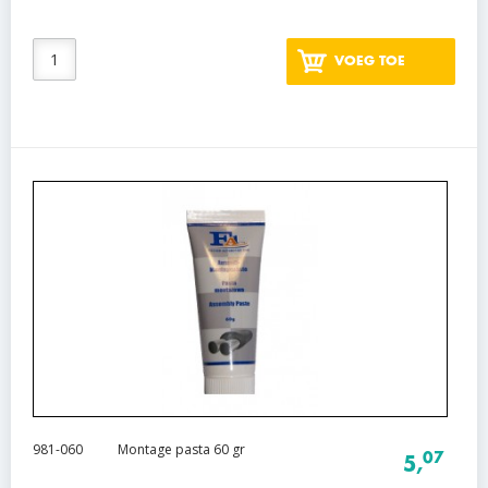
VOEG TOE
981-060
Montage pasta 60 gr
07
5,