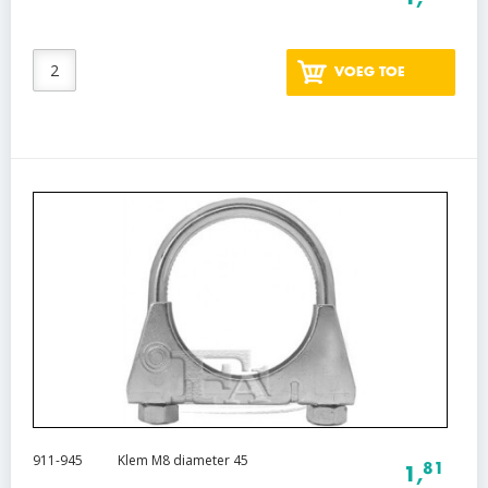
VOEG TOE
911-945
Klem M8 diameter 45
81
1,