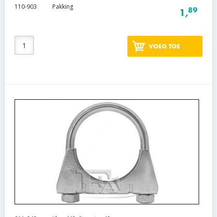
110-903
Pakking
89
1,
VOEG TOE