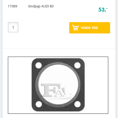
17069
Eindpijp AUDI 80
-
53,
VOEG TOE