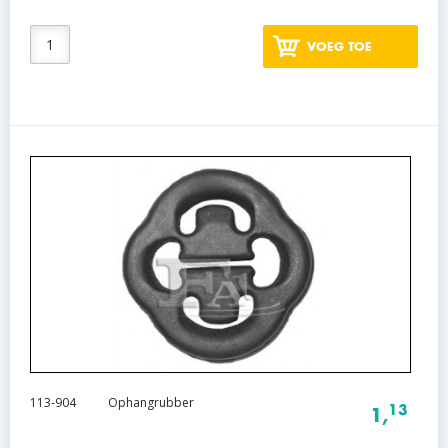
VOEG TOE
113-904
Ophangrubber
13
1,