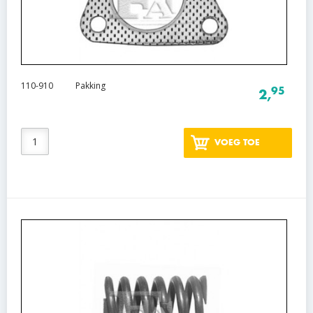
110-910
Pakking
95
2,
VOEG TOE