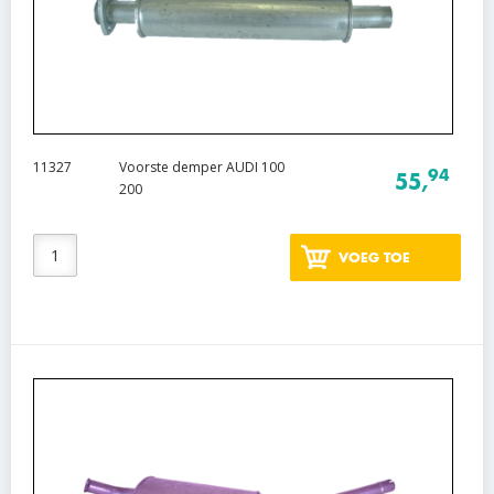
11327
Voorste demper AUDI 100
94
55,
200
VOEG TOE