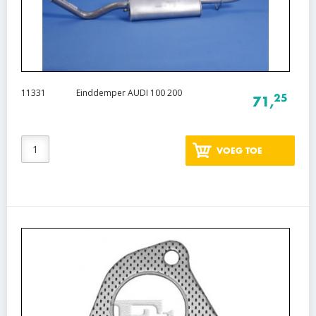
11331
Einddemper AUDI 100 200
25
71,
VOEG TOE