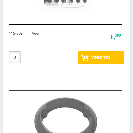
115-903
Veer
39
1,
VOEG TOE