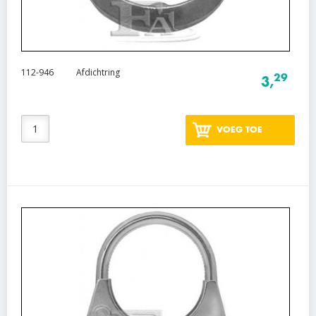
112-946
Afdichtring
29
3,
VOEG TOE