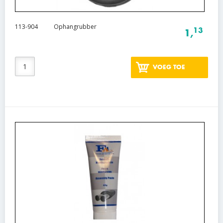
113-904
Ophangrubber
13
1,
VOEG TOE