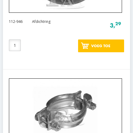
112-946
Afdichtring
29
3,
VOEG TOE