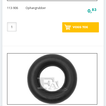
113-906
Ophangrubber
83
0,
VOEG TOE