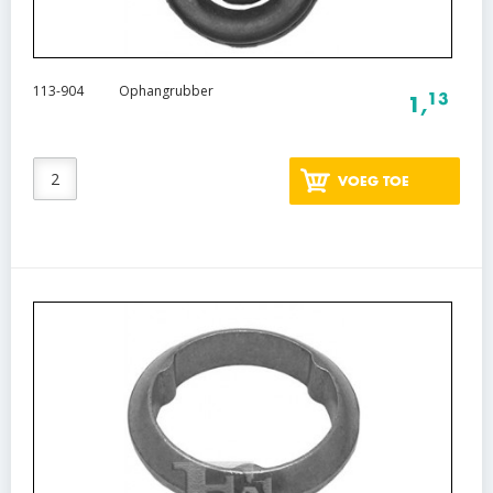
113-904
Ophangrubber
13
1,
VOEG TOE