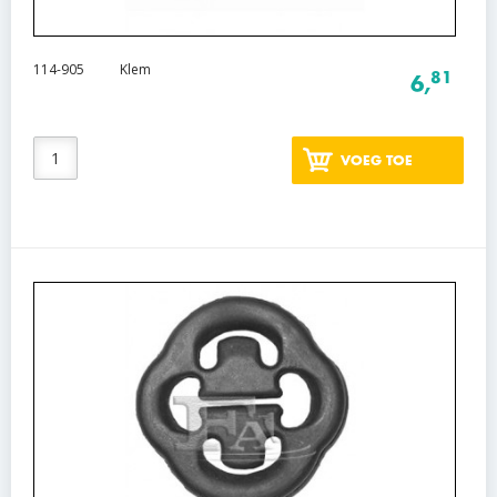
114-905
Klem
81
6,
VOEG TOE