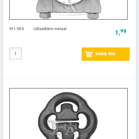
911-954
Uitlaatklem metaal
98
1,
VOEG TOE