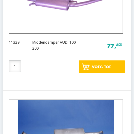
11329
Middendemper AUDI 100
53
77,
200
VOEG TOE