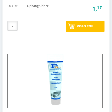
003-931
Ophangrubber
17
1,
VOEG TOE