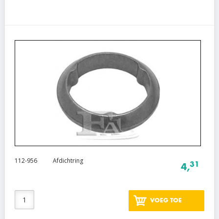
112-956
Afdichtring
31
4,
VOEG TOE