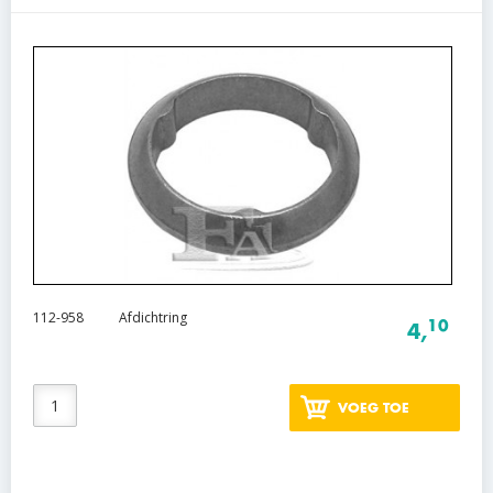
112-958
Afdichtring
10
4,
VOEG TOE