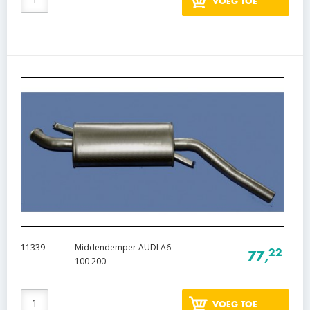
VOEG TOE
11339
Middendemper AUDI A6
22
77,
100 200
VOEG TOE