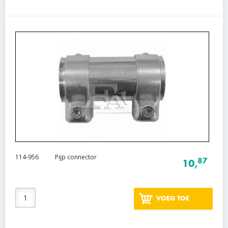
114-956
Pijp connector
87
10,
VOEG TOE