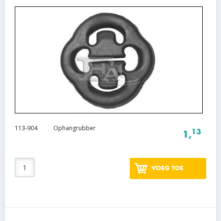
113-904
Ophangrubber
13
1,
VOEG TOE