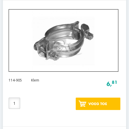
114-905
Klem
81
6,
VOEG TOE