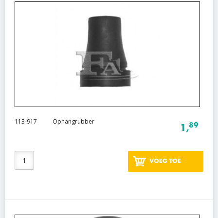
113-917
Ophangrubber
89
1,
VOEG TOE