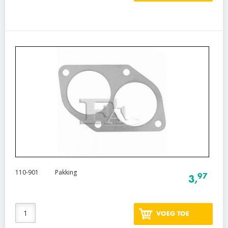
110-901
Pakking
97
3,
VOEG TOE