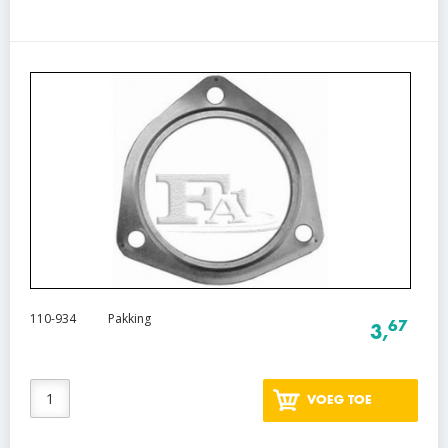
110-934
Pakking
67
3,
VOEG TOE