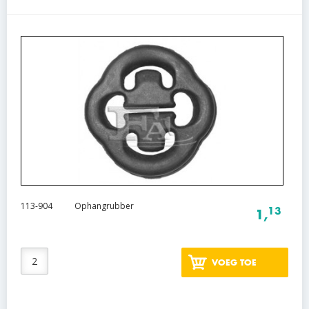
113-904
Ophangrubber
13
1,
VOEG TOE