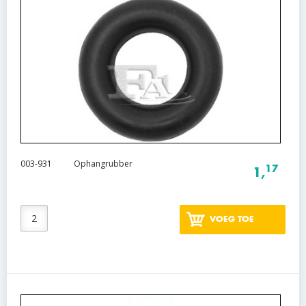
003-931
Ophangrubber
17
1,
VOEG TOE