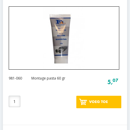
981-060
Montage pasta 60 gr
07
5,
VOEG TOE