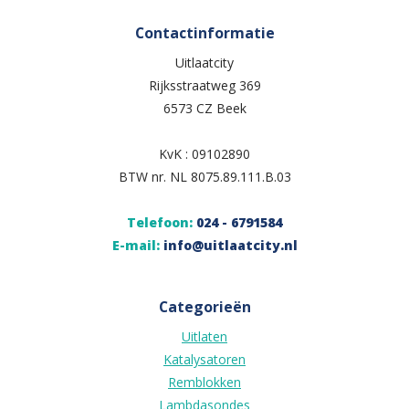
Contactinformatie
Uitlaatcity
Rijksstraatweg 369
6573 CZ Beek
KvK : 09102890
BTW nr. NL 8075.89.111.B.03
Telefoon:
024 - 6791584
E-mail:
info@uitlaatcity.nl
Categorieën
Uitlaten
Katalysatoren
Remblokken
Lambdasondes